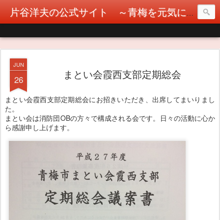
片谷洋夫の公式サイト ～青梅を元気に！カタヤぶりな挑戦！～
JUN
まとい会霞西支部定期総会
26
まとい会霞西支部定期総会にお招きいただき、出席してまいりまし
た。
まとい会は消防団OBの方々で構成される会です。日々の活動に心か
ら感謝申し上げます。