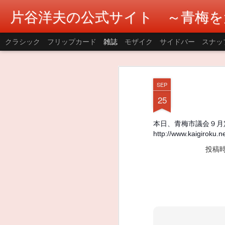
片谷洋夫の公式サイト ～青梅を
クラシック
フリップカード
雑誌
モザイク
サイドバー
スナッ
SEP
25
本日、青梅市議会９月
http://www.kaigiroku.n
投稿