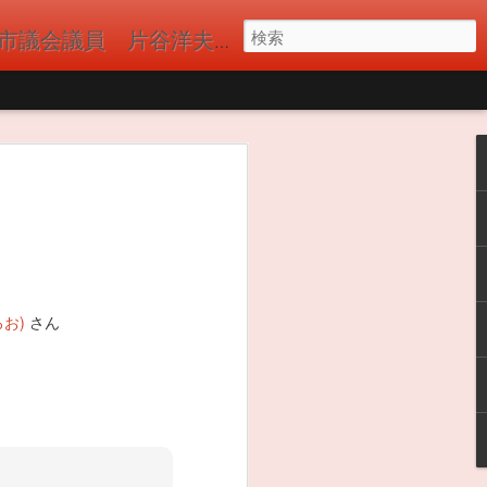
議員 片谷洋夫（かたやひろお）の公式サイト 国民民主党
 今年もバーベキュ
。近隣自治会、郵
たくさんの参加者
ーショット) ドロ
んたちのおかげか河
になくても近隣のコ
しまうことがありま
お)
さん
てバーベキューをお
FMの取材が来ていま
主党