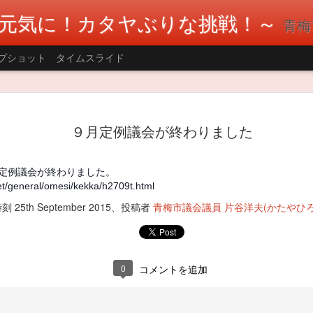
元気に！カタヤぶりな挑戦！～
青梅市議会
プショット
タイムスライド
AUG
多摩川1万人の清掃大会に参加しました。
ーが盛んな釜の淵エリアで参加しました
９月定例議会が終わりました
2
便局の方、青梅市カヌー協会の方々など
でした。(笹本青梅市カヌー協会会長とツ
ーンによるごみ持ち帰りの呼びかけや警備員さ
定例議会が終わりました。
川敷にはごみが少なくなっていました。 河川敷
et/general/omesi/kekka/h2709t.html
ンビニやマンションのごみ置き場に捨てられて
時刻
25th September 2015
、投稿者
青梅市議会議員 片谷洋夫(かたやひろ
す。引き続きごみの持ち帰りまたマナーを守っ
願いします。 テレビ局と福生のラジオ局Hello 
した。 #片谷洋夫 #青梅市 #青梅市議会 #国民民
0
コメントを追加