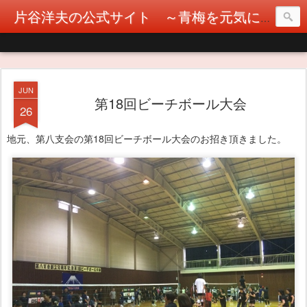
片谷洋夫の公式サイト ～青梅を元気に！カタヤぶりな挑戦！～
JUN
第18回ビーチボール大会
26
地元、第八支会の第18回ビーチボール大会のお招き頂きました。