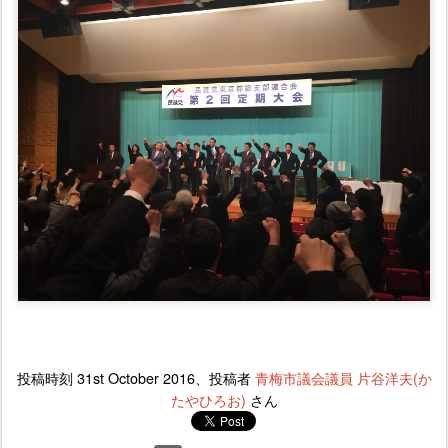
投稿時刻
31st October 2016
、投稿者
青梅市議会議員 片谷洋夫(か
たやひろお)
さん