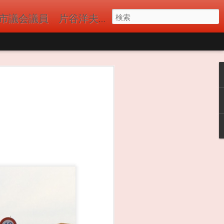
議員 片谷洋夫（かたやひろお）の公式サイト 国民民主党
員の皆様と立川駅
ました。多くの方
ました。 一日も早
市 #青梅市議会 #