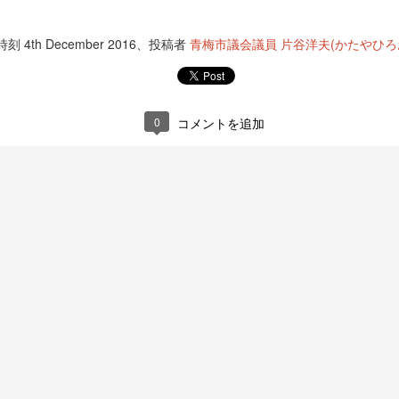
AUG
AUG
昨日は青梅市花火大会を木
#第59回青梅マラソン 青梅
1
1
野下から見ました。霞川の
市民優先枠エントリー本日
時刻
4th December 2016
、投稿者
青梅市議会議員 片谷洋夫(かたやひろ
灯籠も行われたくさんの方
より開始です。
で賑わっていました。 #片谷洋夫
https://www.city.ome.tokyo.jp/site/
ome-tky/116205.html 来年も30km
#青梅市 #青梅市議会 #国民民主党
に挑戦しようか悩み中 #片谷洋夫
0
コメントを追加
#青梅市 #青梅市議会 #国民民主党
UL
昨日、今日と各地の夏祭りに参加しました。
19
来週は25日は地元根ヶ布2丁目の夏祭りで焼きそば担当です。
どうぞお越しください。天気は今のところ大丈夫そう。
片谷洋夫 #青梅市 #青梅市議会 #国民民主党
UL
羽村市、フレッシュランド西多摩よつ葉の湯で行われているサマ
18
ーフェスタ&フリーマーケットに行ってきました。