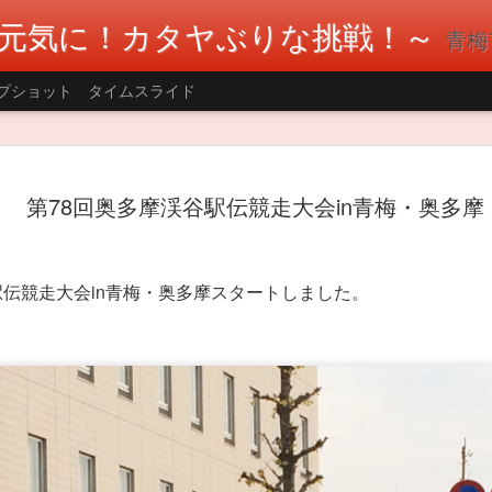
元気に！カタヤぶりな挑戦！～
青梅市議会
プショット
タイムスライド
AUG
本日は国民民主党三多摩の議員、政策委
で熊本地震へ支援として募金活動を行い
第78回奥多摩渓谷駅伝競走大会in青梅・奥多摩
8
のご協力で36,088円の募金をお預かりし
い復興を願っています。 #片谷洋夫 #青梅
国民民主党
駅伝競走大会in青梅・奥多摩スタートしました。