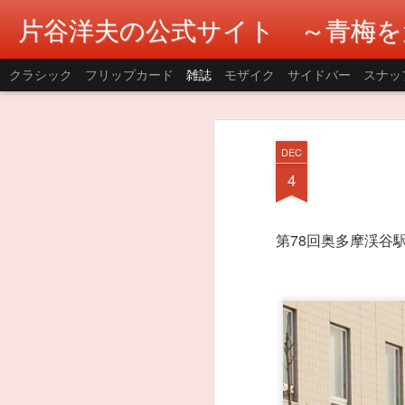
片谷洋夫の公式サイト ～青梅を
クラシック
フリップカード
雑誌
モザイク
サイドバー
スナッ
DEC
4
第78回奥多摩渓谷