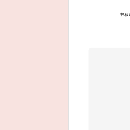
AUG
多摩川1万人の清掃大会に参
2
加しました。 今年もバーベ
投稿
キューが盛んな釜の淵エリ
アで参加しました。近隣自治会、
郵便局の方、青梅市カヌー協会の
方々などたくさんの参加者でし
た。(笹本青梅市カヌー協会会長と
ツーショット) ドローンによるご
み持ち帰りの呼びかけや警備員さ
J
んたちのおかげか河川敷にはごみ
が少なくなっていました。 河川敷
になくても近隣のコンビニやマン
ションのごみ置き場に捨てられて
しまうことがあります。引き続き
ごみの持ち帰りまたマナーを守っ
#
てバーベキューをお願いします。
テレビ局と福生のラジオ局Hello
FMの取材が来ていました。 #片谷
洋夫 #青梅市 #青梅市議会 #国民
民主党
J