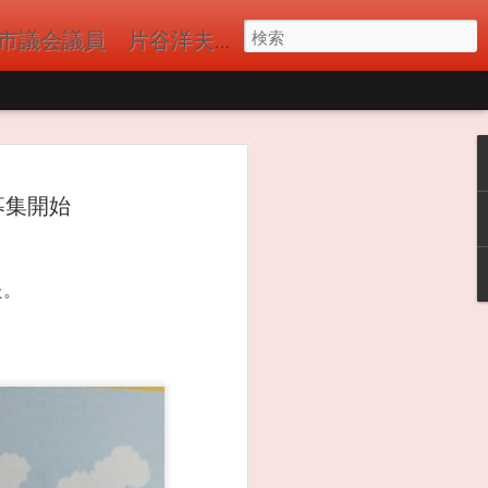
議員 片谷洋夫（かたやひろお）の公式サイト 国民民主党
 今年もバーベキュ
。近隣自治会、郵
募集開始
たくさんの参加者
ーショット) ドロ
んたちのおかげか河
になくても近隣のコ
た。
しまうことがありま
てバーベキューをお
FMの取材が来ていま
主党