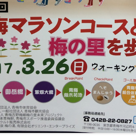
AUG
JUL
#第59回青梅マラソン 青梅
ただいま地元根ヶ布2丁目の
1
25
市民優先枠エントリー本日
夏祭りで焼きそば調理中。
より開始です。
安定の雨模様。
https://www.city.ome.tokyo.jp/site/
ome-tky/116205.html 来年も30km
ごめんなさい。
に挑戦しようか悩み中 #片谷洋夫
#青梅市 #青梅市議会 #国民民主党
#片谷洋夫 #青梅市 #青梅市議会
#国民民主党
UL
羽村市、フレッシュランド西多摩よつ葉の湯で行われているサマ
18
ーフェスタ&フリーマーケットに行ってきました。
20日まで開催しています。
片谷洋夫 #青梅市 #青梅市議会 #国民民主党
UL
本日も中村のりひと候補の応援へ。
17