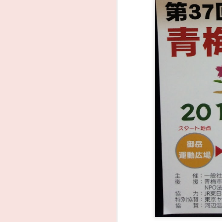
AUG
昨日は青梅市花火大会を木
1
野下から見ました。霞川の
灯籠も行われたくさんの方
で賑わっていました。 #片谷洋夫
#青梅市 #青梅市議会 #国民民主党
J
#
J