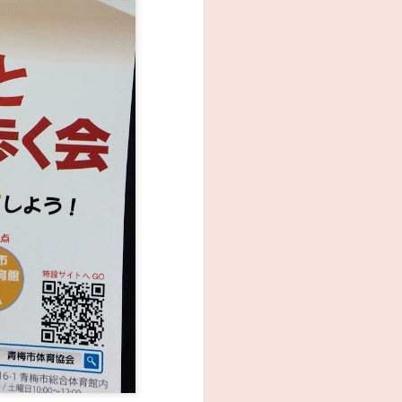
JUL
昨日、今日と各地の夏祭り
19
に参加しました。
来週は25日は地元根ヶ布2丁目の
夏祭りで焼きそば担当です。
どうぞお越しください。天気は今
のところ大丈夫そう。
#片谷洋夫 #青梅市 #青梅市議会
#国民民主党