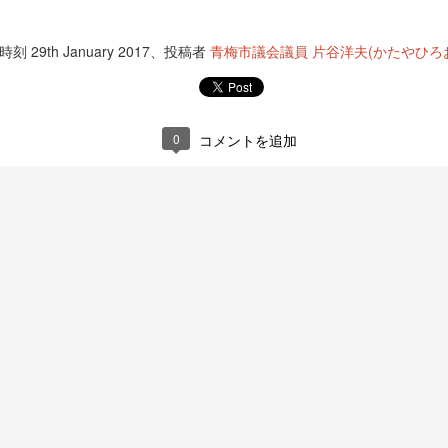
中野区の中村延子議員と久しぶりの街宣活動。
#中村のりひと #あきる野市議会議員選挙
稿時刻
29th January 2017
、投稿者
青梅市議会議員 片谷洋夫(かたやひろ
0
コメントを追加
UL
昨日から始まりました、あきる野市議会議員選挙に立候補してい
13
る中村のりひと候補の応援に石田しんご元品川区議と行きまし
た。
今回は無所属として立候補しています。
あきる野市の皆様よろしくお願いします。
#中村のりひと #あきる野市議会議員選挙
UL
第27回青少年健全育成第八支会地区委員会主催の霞川清掃に参加
12
しました。