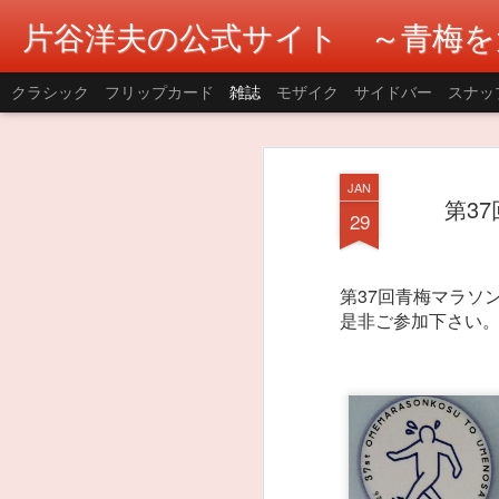
片谷洋夫の公式サイト ～青梅を
クラシック
フリップカード
雑誌
モザイク
サイドバー
スナッ
JAN
第3
29
第37回青梅マラソ
是非ご参加下さい