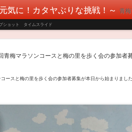
元気に！カタヤぶりな挑戦！～
青梅市議会
プショット
タイムスライド
AUG
多摩川1万人の清掃大会に参加しました。
ーが盛んな釜の淵エリアで参加しました
7回青梅マラソンコースと梅の里を歩く会の参加者
2
便局の方、青梅市カヌー協会の方々など
でした。(笹本青梅市カヌー協会会長とツ
ーンによるごみ持ち帰りの呼びかけや警備員さ
川敷にはごみが少なくなっていました。 河川敷
ンコースと梅の里を歩く会の参加者募集が本日から始まりまし
ンビニやマンションのごみ置き場に捨てられて
。
す。引き続きごみの持ち帰りまたマナーを守っ
願いします。 テレビ局と福生のラジオ局Hello 
した。 #片谷洋夫 #青梅市 #青梅市議会 #国民民