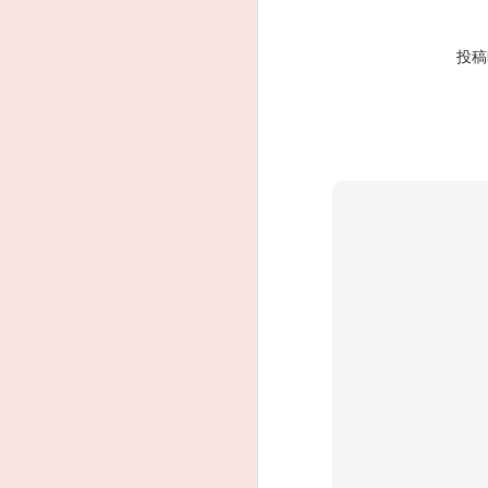
投
J
J