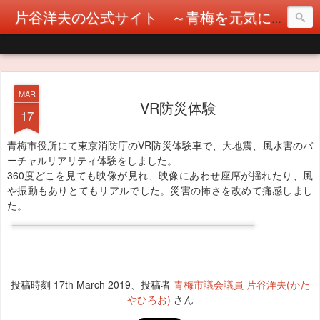
片谷洋夫の公式サイト ～青梅を元気に！カタヤぶりな挑戦！～
MAR
VR防災体験
17
青梅市役所にて東京消防庁のVR防災体験車で、大地震、風水害のバ
ーチャルリアリティ体験をしました。
360度どこを見ても映像が見れ、映像にあわせ座席が揺れたり、風
や振動もありとてもリアルでした。災害の怖さを改めて痛感しまし
た。
投稿時刻
17th March 2019
、投稿者
青梅市議会議員 片谷洋夫(かた
やひろお)
さん