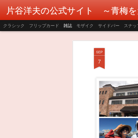
片谷洋夫の公式サイト ～青梅を
クラシック
フリップカード
雑誌
モザイク
サイドバー
スナッ
SEP
7