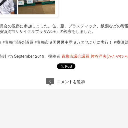
員会の視察に参加しました。
缶、瓶、プラスティック、紙類などの資
横須賀市リサイクルプラザ
Aicle
」の視察をしました。
夫
#
青梅市議会議員
#
青梅市
#
国民民主党
#
カタヤぶりに実行！
#
横須
時刻
7th September 2019
、投稿者
青梅市議会議員 片谷洋夫(かたやひろ
0
コメントを追加