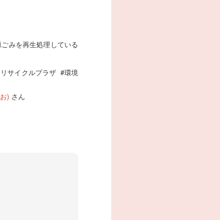
源ごみを再生処理している
賀リサイクルプラザ
#
環境
お)
さん