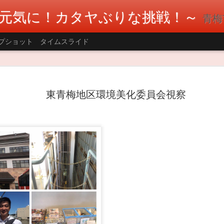
元気に！カタヤぶりな挑戦！～
青梅市議会
プショット
タイムスライド
AUG
多摩川1万人の清掃大会に参加しました。
ーが盛んな釜の淵エリアで参加しました
東青梅地区環境美化委員会視察
2
便局の方、青梅市カヌー協会の方々など
でした。(笹本青梅市カヌー協会会長とツ
ーンによるごみ持ち帰りの呼びかけや警備員さ
川敷にはごみが少なくなっていました。 河川敷
ンビニやマンションのごみ置き場に捨てられて
す。引き続きごみの持ち帰りまたマナーを守っ
願いします。 テレビ局と福生のラジオ局Hello 
した。 #片谷洋夫 #青梅市 #青梅市議会 #国民民