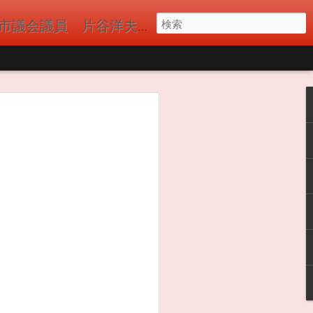
議員 片谷洋夫（かたやひろお）の公式サイト 国民民主党
 今年もバーベキュ
。近隣自治会、郵
たくさんの参加者
ーショット) ドロ
んたちのおかげか河
になくても近隣のコ
しまうことがありま
てバーベキューをお
FMの取材が来ていま
主党