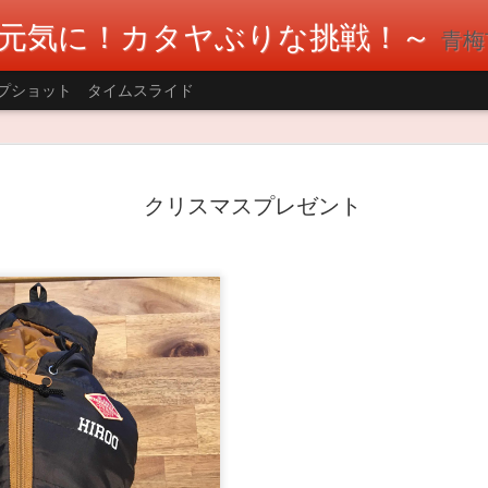
元気に！カタヤぶりな挑戦！～
青梅市議会
プショット
タイムスライド
AUG
多摩川1万人の清掃大会に参加しました。
ーが盛んな釜の淵エリアで参加しました
クリスマスプレゼント
2
便局の方、青梅市カヌー協会の方々など
でした。(笹本青梅市カヌー協会会長とツ
ーンによるごみ持ち帰りの呼びかけや警備員さ
川敷にはごみが少なくなっていました。 河川敷
ンビニやマンションのごみ置き場に捨てられて
す。引き続きごみの持ち帰りまたマナーを守っ
願いします。 テレビ局と福生のラジオ局Hello 
した。 #片谷洋夫 #青梅市 #青梅市議会 #国民民