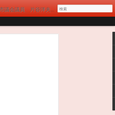
議員 片谷洋夫（かたやひろお）の公式サイト 国民民主党
 今年もバーベキュ
。近隣自治会、郵
たくさんの参加者
ーショット) ドロ
んたちのおかげか河
になくても近隣のコ
しまうことがありま
てバーベキューをお
FMの取材が来ていま
主党