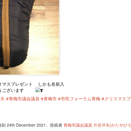
スマスプレゼント
しかも名前入
うございます
洋夫
#青梅市議会議員
#青梅市
#市民フォーラム青梅
#クリスマス
時刻
24th December 2021
、投稿者
青梅市議会議員 片谷洋夫(かたやひろ