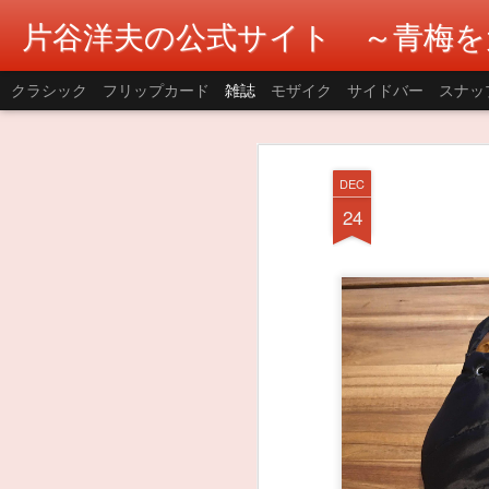
片谷洋夫の公式サイト ～青梅を
クラシック
フリップカード
雑誌
モザイク
サイドバー
スナッ
DEC
24