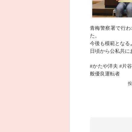
青梅警察署で行わ
た。
今後も模範となる
日頃から公私共に
かたや洋夫
片
#
#
般優良運転者