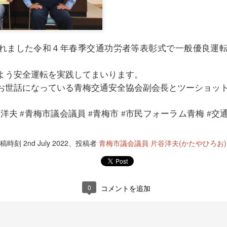
れました令和４年春季交通功労者等表彰式で一般優良運
よう安全運転を実践してまいります。
お世話になっている青梅交通安全協会副会長とツーショッ
谷洋夫
青梅市議会議員
青梅市
#
#
#市民フォーラム青梅 #交
投稿時刻
2nd July 2022
、投稿者
青梅市議会議員 片谷洋夫(かたやひろお)
0
コメントを追加