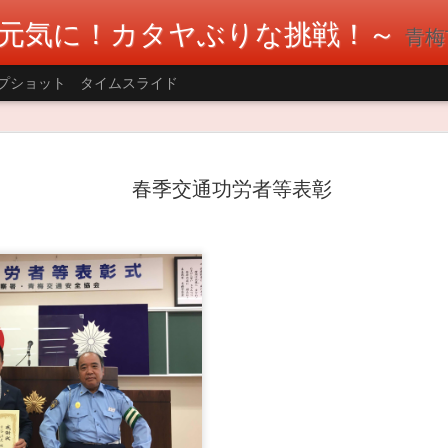
元気に！カタヤぶりな挑戦！～
青梅市議会
プショット
タイムスライド
AUG
本日は国民民主党三多摩の議員、政策委
で熊本地震へ支援として募金活動を行い
春季交通功労者等表彰
8
のご協力で36,088円の募金をお預かりし
い復興を願っています。 #片谷洋夫 #青梅
国民民主党