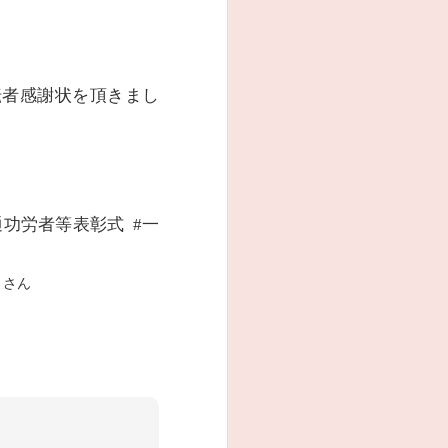
転者感謝状を頂きまし
ト
一
通功労者等表彰式
#
さん