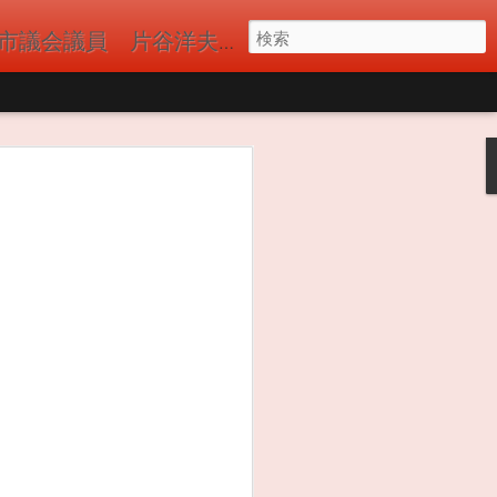
議員 片谷洋夫（かたやひろお）の公式サイト 国民民主党
員の皆様と立川駅
ました。多くの方
ました。 一日も早
市 #青梅市議会 #