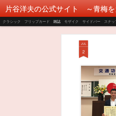
片谷洋夫の公式サイト ～青梅を
クラシック
フリップカード
雑誌
モザイク
サイドバー
スナッ
JUL
2