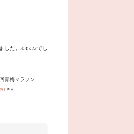
。3:35:22でし
57回青梅マラソン
お)
さん